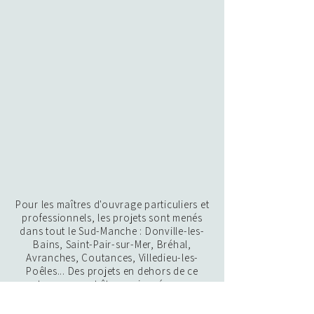
Pour les maîtres d'ouvrage particuliers et
professionnels, les projets sont menés
dans tout le Sud-Manche : Donville-les-
Bains, Saint-Pair-sur-Mer, Bréhal,
Avranches, Coutances, Villedieu-les-
Poêles... Des projets en dehors de ce
secteur peuvent être envisagés au cas
par cas.